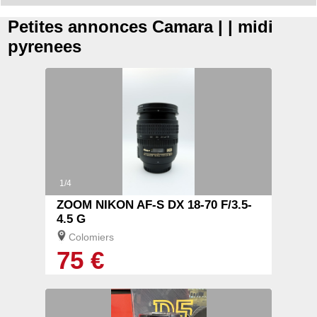
Petites annonces Camara | | midi
pyrenees
1/4
ZOOM NIKON AF-S DX 18-70 F/3.5-
4.5 G
Colomiers
75 €