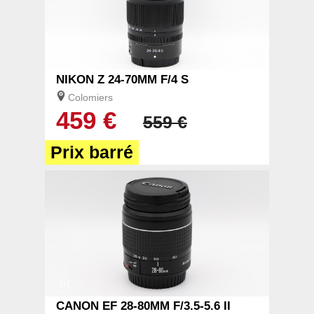
1/2
NIKON Z 24-70MM F/4 S
Colomiers
459 €
559 €
Prix barré
1/1
CANON EF 28-80MM F/3.5-5.6 II