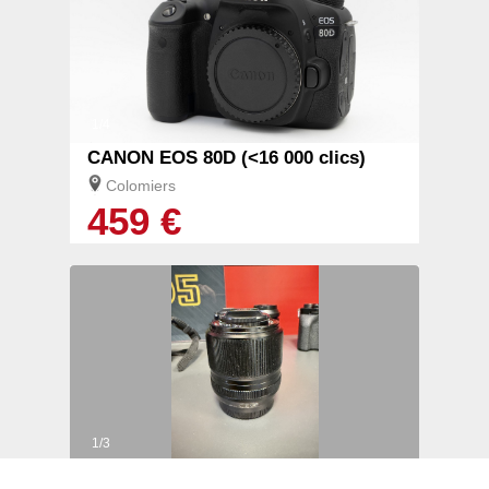
1/4
CANON EOS 80D (<16 000 clics)
Colomiers
459 €
1/3
Fujifilm XF 60mm f/2.4 Macro