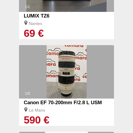
1/1
LUMIX TZ6
Nantes
69 €
1/3
Canon EF 70-200mm F/2.8 L USM
Le Mans
590 €