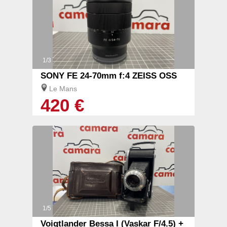
1/3
SONY FE 24-70mm f:4 ZEISS OSS
Le Mans
420 €
1/5
Voigtlander Bessa I (Vaskar F/4.5) +