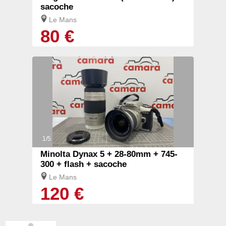
sacoche
Le Mans
80 €
1/5
Minolta Dynax 5 + 28-80mm + 745-
300 + flash + sacoche
Le Mans
120 €