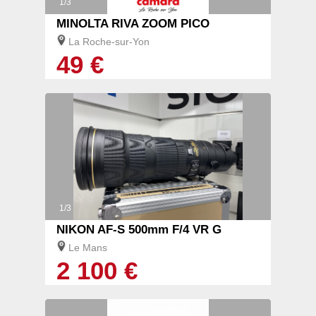
1/3
MINOLTA RIVA ZOOM PICO
La Roche-sur-Yon
49 €
1/3
NIKON AF-S 500mm F/4 VR G
Le Mans
2 100 €