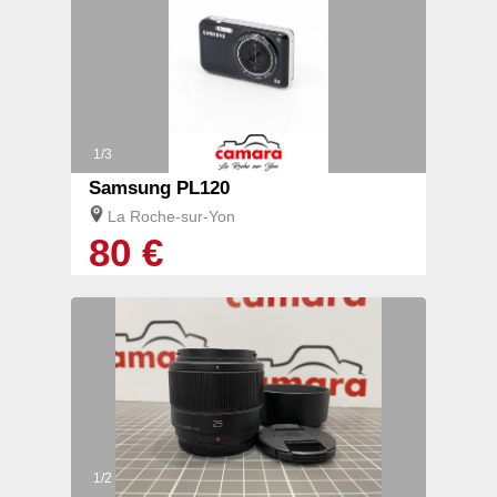
1/3
Samsung PL120
La Roche-sur-Yon
80 €
1/2