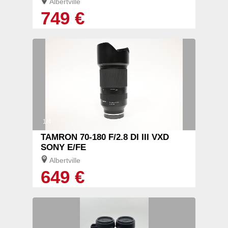
Albertville
749 €
1/4
TAMRON 70-180 F/2.8 DI III VXD
SONY E/FE
Albertville
649 €