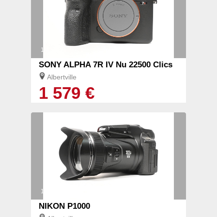
1/4
SONY ALPHA 7R IV Nu 22500 Clics
Albertville
1 579 €
1/5
NIKON P1000