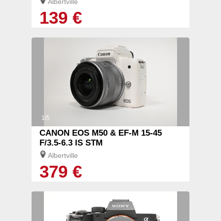
Albertville
139 €
1/5
CANON EOS M50 & EF-M 15-45
F/3.5-6.3 IS STM
Albertville
379 €