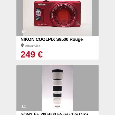
1/4
NIKON COOLPIX S9500 Rouge
Albertville
249 €
1/1
SONY FE 200-600 F5.6-6.3 G OSS